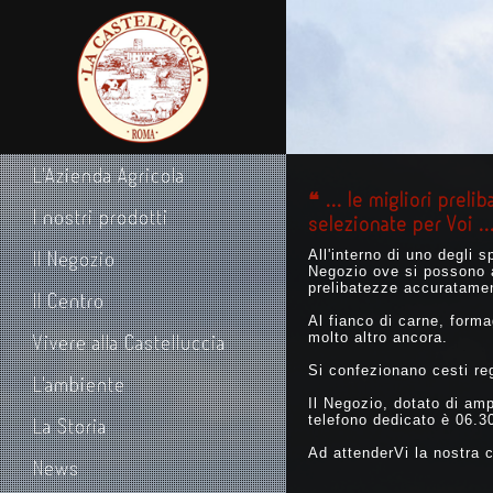
L'Azienda Agricola
❝ ... le migliori prel
I nostri prodotti
selezionate per Voi ..
Il Negozio
All'interno di uno degli s
Negozio ove si possono ac
prelibatezze accuratamen
Il Centro
Al fianco di carne, form
molto altro ancora.
Vivere alla Castelluccia
Si confezionano cesti re
L'ambiente
Il Negozio, dotato di amp
telefono dedicato è 06.3
La Storia
Ad attenderVi la nostra c
News