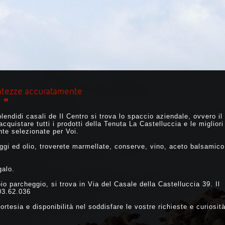
ibatezze accuratamente
. ❞
plendidi casali de Il Centro si trova lo spaccio aziendale, ovvero il
quistare tutti i prodotti della Tenuta La Castelluccia e le migliori
te selezionate per Voi.
aggi ed olio, troverete marmellate, conserve, vino, aceto balsamico
galo.
io parcheggio, si trova in Via del Casale della Castelluccia 39. Il
03.62.036
ortesia e disponibilità nel soddisfare le vostre richieste e curiosit