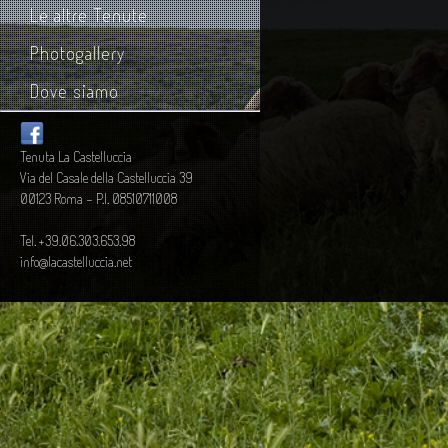
Le altre Tenute
Photogallery
Dove siamo
Tenuta La Castelluccia
Via del Casale della Castelluccia 39
00123 Roma - P.I. 08510711008
Tel. +39.06.303.653.98
info@lacastelluccia.net